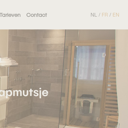
Tarieven
Contact
NL
/
FR
/
EN
aapmutsje