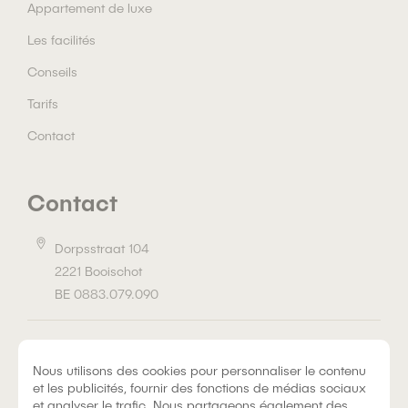
Appartement de luxe
Les facilités
Conseils
Tarifs
Contact
Contact
Dorpsstraat 104
2221 Booischot
BE 0883.079.090
Politique de confidentialité
Nous utilisons des cookies pour personnaliser le contenu
et les publicités, fournir des fonctions de médias sociaux
Politique en matière de cookies
et analyser le trafic. Nous partageons également des